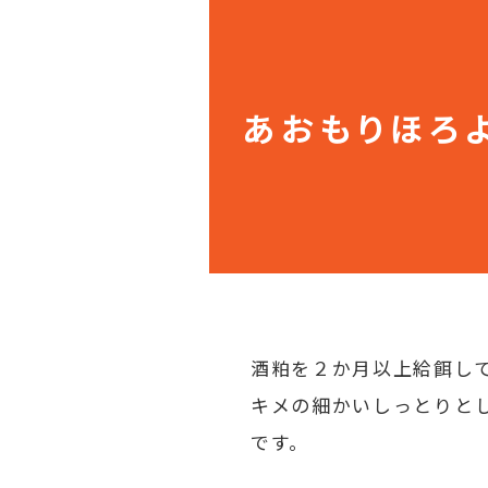
あおもりほろ
酒粕を２か月以上給餌し
キメの細かいしっとりと
です。